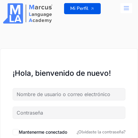
Ir
Mi Perfil
al
contenido
TODOS L
¡Hola, bienvenido de nuevo!
¿Olvidaste la contraseña?
Mantenerme conectado