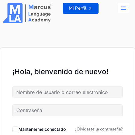
Ir
Mi Perfil
al
contenido
TODOS L
¡Hola, bienvenido de nuevo!
¿Olvidaste la contraseña?
Mantenerme conectado