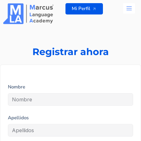
Ir
Mi Perfil
al
contenido
TODOS L
Registrar ahora
Nombre
Apellidos