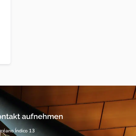
ontakt aufnehmen
céano Índico 13