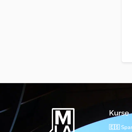
Kurse
🇪🇸 Spa