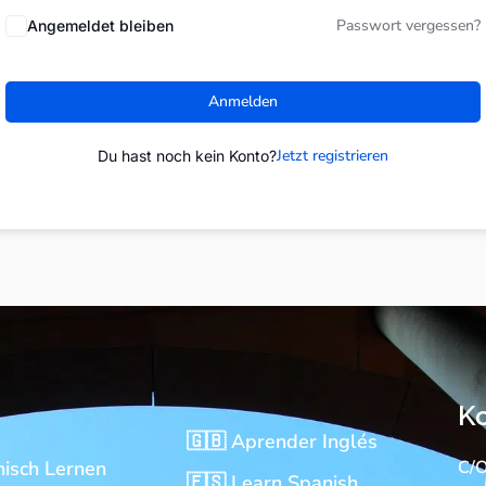
Passwort vergessen?
Angemeldet bleiben
Anmelden
Jetzt registrieren
Du hast noch kein Konto?
K
🇬🇧 Aprender Inglés
nisch Lernen
C/O
🇪🇸 Learn Spanish