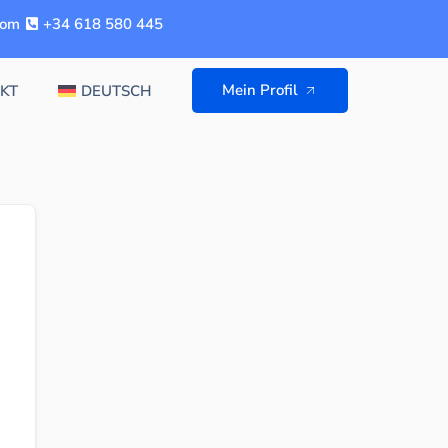
com
+34 618 580 445
Mein Profil
KT
DEUTSCH