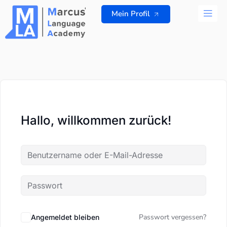
Zum
Mein Profil
Inhalt
springen
ALLE K
Hallo, willkommen zurück!
Passwort vergessen?
Angemeldet bleiben