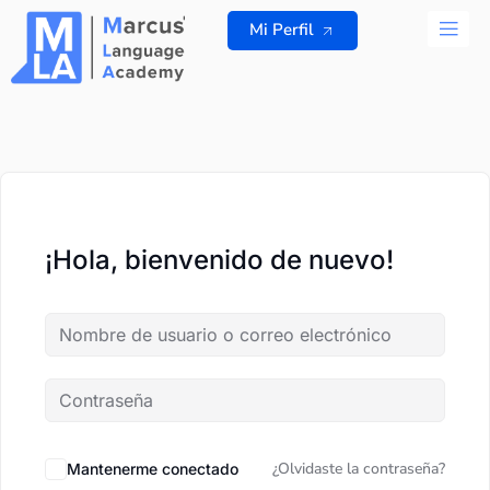
Ir
Mi Perfil
al
contenido
TODOS L
¡Hola, bienvenido de nuevo!
¿Olvidaste la contraseña?
Mantenerme conectado