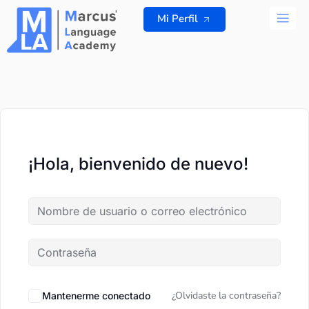
Ir
Mi Perfil
al
contenido
TODOS L
¡Hola, bienvenido de nuevo!
¿Olvidaste la contraseña?
Mantenerme conectado