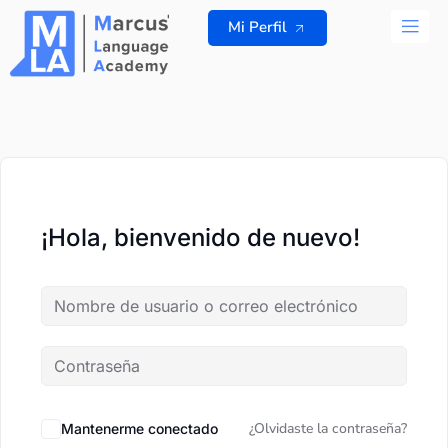
Ir
Mi Perfil
al
contenido
TODOS L
¡Hola, bienvenido de nuevo!
¿Olvidaste la contraseña?
Mantenerme conectado