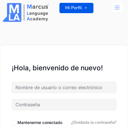
Ir
Mi Perfil
al
contenido
TODOS L
¡Hola, bienvenido de nuevo!
¿Olvidaste la contraseña?
Mantenerme conectado