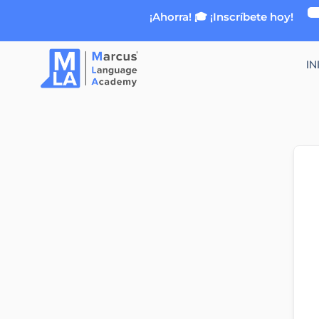
Ir
¡Ahorra! 🎓 ¡Inscríbete hoy!
al
contenido
IN