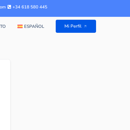
com
+34 618 580 445
Mi Perfil
TO
ESPAÑOL