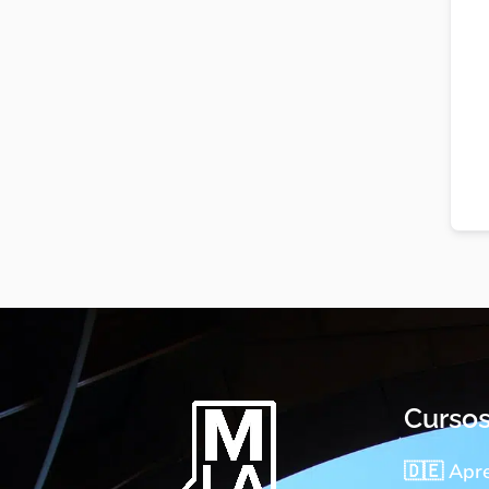
Curso
🇩🇪 Apr