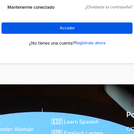
¿Olvidaste la contraseña?
Mantenerme conectado
Acceder
Regístrate ahora
¿No tienes una cuenta?
s
Po
🇪🇸 Learn Spanish
ender Alemán
C/O
🇬🇧 Englisch Lernen