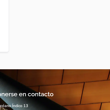
nerse en contacto
céano Índico 13