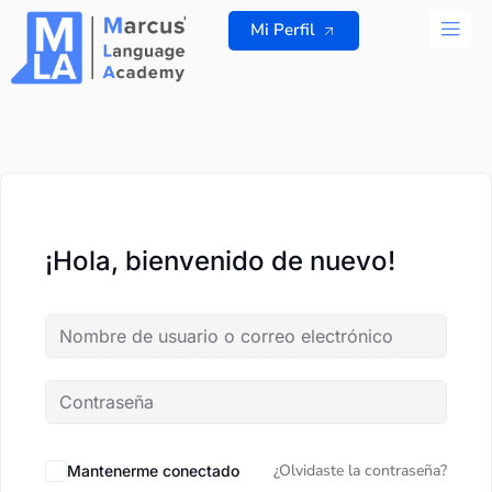
Ir
Mi Perfil
al
contenido
TODOS L
¡Hola, bienvenido de nuevo!
¿Olvidaste la contraseña?
Mantenerme conectado