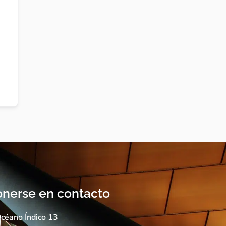
nerse en contacto
céano Índico 13