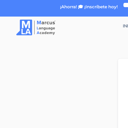
Ir
¡Ahorra! 🎓 ¡Inscríbete hoy!
al
contenido
IN