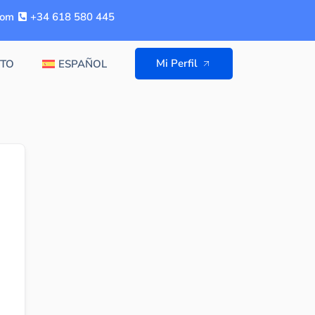
com
+34 618 580 445
Mi Perfil
TO
ESPAÑOL