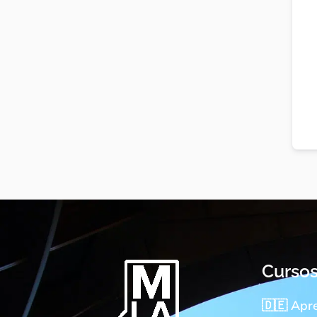
Curso
🇩🇪 Apr