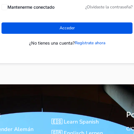
¿Olvidaste la contraseña?
Mantenerme conectado
Acceder
Regístrate ahora
¿No tienes una cuenta?
s
Po
🇪🇸 Learn Spanish
ender Alemán
C/O
🇬🇧 Englisch Lernen