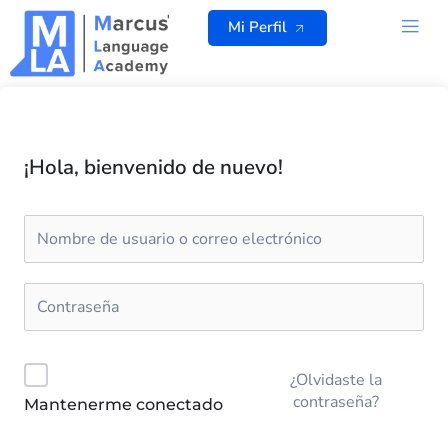
Ir
Mi Perfil
al
contenido
TODOS L
¡Hola, bienvenido de nuevo!
¿Olvidaste la
contraseña?
Mantenerme conectado