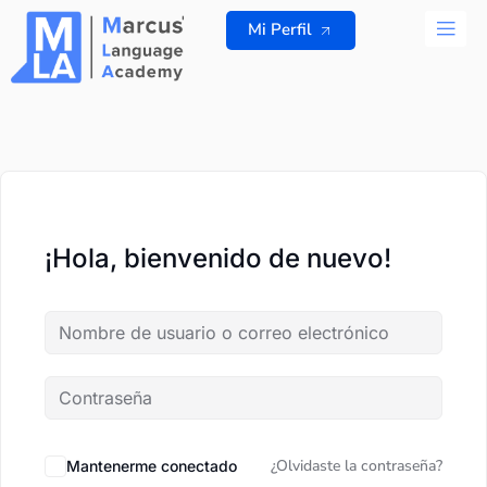
Ir
Mi Perfil
al
contenido
TODOS L
¡Hola, bienvenido de nuevo!
¿Olvidaste la contraseña?
Mantenerme conectado