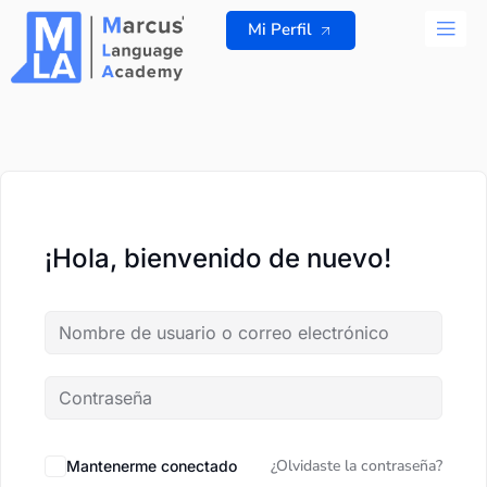
Ir
Mi Perfil
al
contenido
TODOS L
¡Hola, bienvenido de nuevo!
¿Olvidaste la contraseña?
Mantenerme conectado