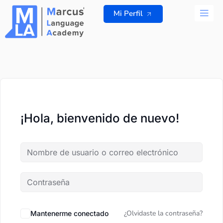
Ir
Mi Perfil
al
contenido
TODOS L
¡Hola, bienvenido de nuevo!
¿Olvidaste la contraseña?
Mantenerme conectado