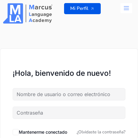
Ir
Mi Perfil
al
contenido
TODOS L
¡Hola, bienvenido de nuevo!
¿Olvidaste la contraseña?
Mantenerme conectado