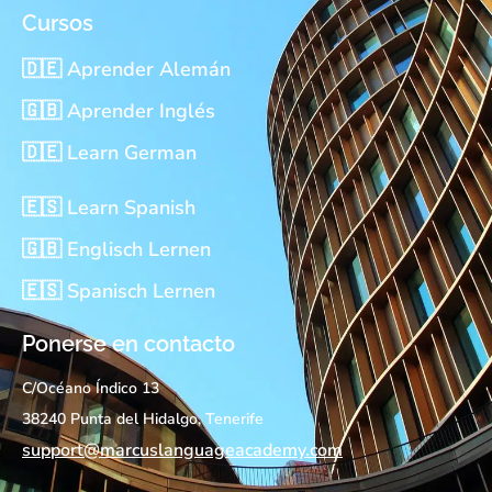
t
e
t
t
w
k
Cursos
u
b
o
a
i
e
b
o
k
g
t
d
🇩🇪 Aprender Alemán
e
o
r
t
i
k
a
e
n
🇬🇧 Aprender Inglés
m
r
🇩🇪 Learn German
🇪🇸 Learn Spanish
🇬🇧 Englisch Lernen
🇪🇸 Spanisch Lernen
Ponerse en contacto
C/Océano Índico 13
38240 Punta del Hidalgo, Tenerife
support@marcuslanguageacademy.com