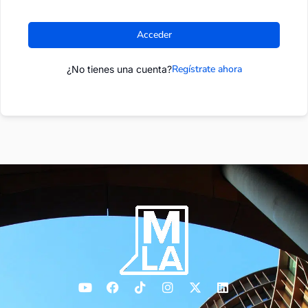
Acceder
Regístrate ahora
¿No tienes una cuenta?
Y
F
T
I
X
L
o
a
i
n
-
i
u
c
k
s
t
n