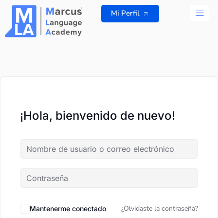
Ir
Mi Perfil
al
contenido
TODOS L
¡Hola, bienvenido de nuevo!
¿Olvidaste la contraseña?
Mantenerme conectado