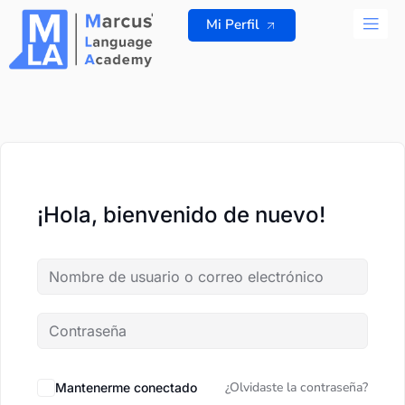
Ir
Mi Perfil
al
contenido
TODOS L
¡Hola, bienvenido de nuevo!
¿Olvidaste la contraseña?
Mantenerme conectado