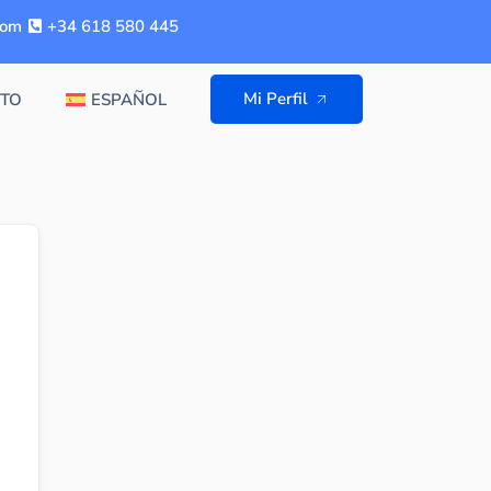
com
+34 618 580 445
Mi Perfil
TO
ESPAÑOL