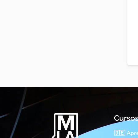
Curso
🇩🇪 Apr