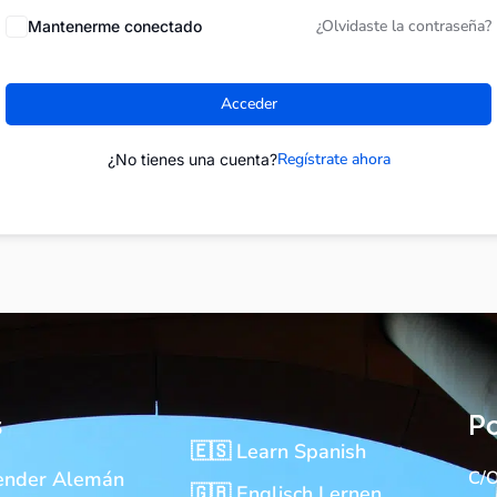
¿Olvidaste la contraseña?
Mantenerme conectado
Acceder
Regístrate ahora
¿No tienes una cuenta?
s
Po
🇪🇸 Learn Spanish
ender Alemán
C/O
🇬🇧 Englisch Lernen