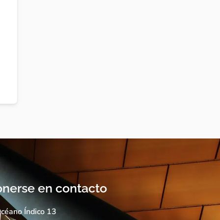
nerse en contacto
céano Índico 13