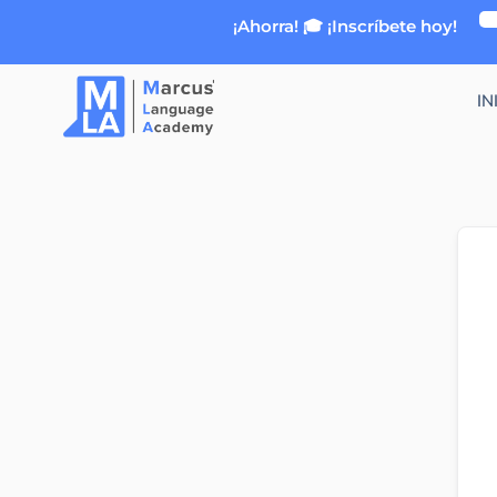
Ir
¡Ahorra! 🎓 ¡Inscríbete hoy!
al
contenido
IN