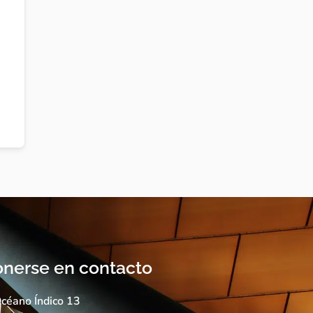
nerse en contacto
céano Índico 13