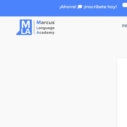
Ir
¡Ahorra! 🎓 ¡Inscríbete hoy!
al
contenido
IN