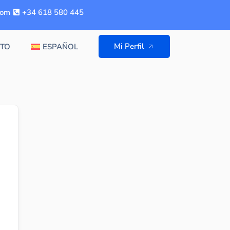
com
+34 618 580 445
Mi Perfil
TO
ESPAÑOL