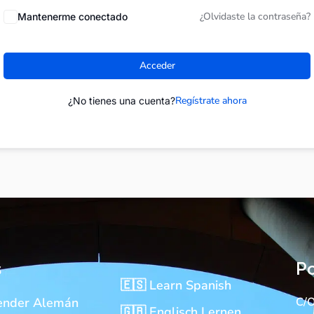
¿Olvidaste la contraseña?
Mantenerme conectado
Acceder
Regístrate ahora
¿No tienes una cuenta?
s
Po
🇪🇸 Learn Spanish
ender Alemán
C/O
🇬🇧 Englisch Lernen