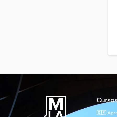
Curso
🇩🇪 Apr