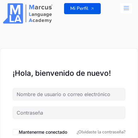
Ir
Mi Perfil
al
contenido
TODOS L
¡Hola, bienvenido de nuevo!
¿Olvidaste la contraseña?
Mantenerme conectado