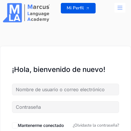
Ir
Mi Perfil
al
contenido
TODOS L
¡Hola, bienvenido de nuevo!
¿Olvidaste la contraseña?
Mantenerme conectado