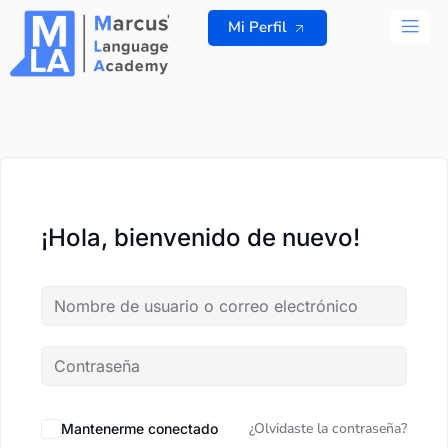
Ir
Mi Perfil
al
contenido
TODOS L
¡Hola, bienvenido de nuevo!
¿Olvidaste la contraseña?
Mantenerme conectado