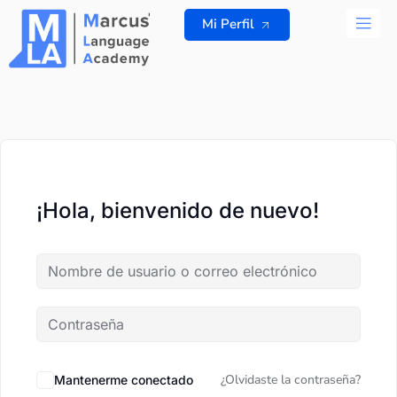
Ir
Mi Perfil
al
contenido
TODOS L
¡Hola, bienvenido de nuevo!
¿Olvidaste la contraseña?
Mantenerme conectado