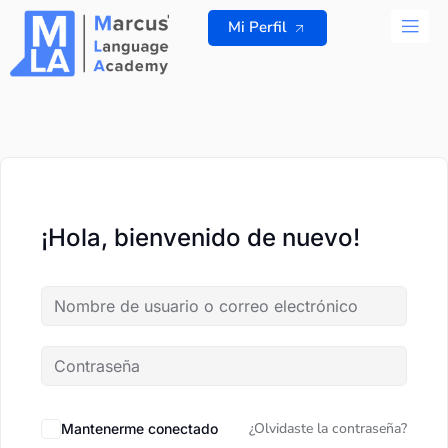
Ir
Mi Perfil
al
contenido
TODOS L
¡Hola, bienvenido de nuevo!
¿Olvidaste la contraseña?
Mantenerme conectado