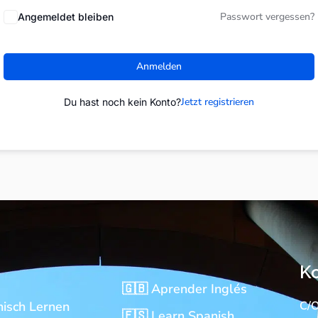
Passwort vergessen?
Angemeldet bleiben
Anmelden
Jetzt registrieren
Du hast noch kein Konto?
K
🇬🇧 Aprender Inglés
nisch Lernen
C/O
🇪🇸 Learn Spanish