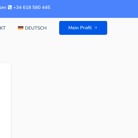
com
+34 618 580 445
Mein Profil
KT
DEUTSCH