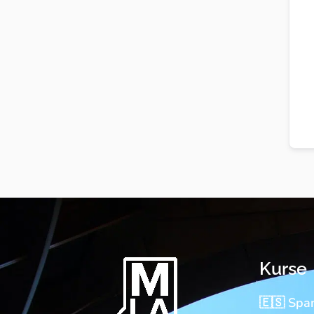
Kurse
🇪🇸 Spa