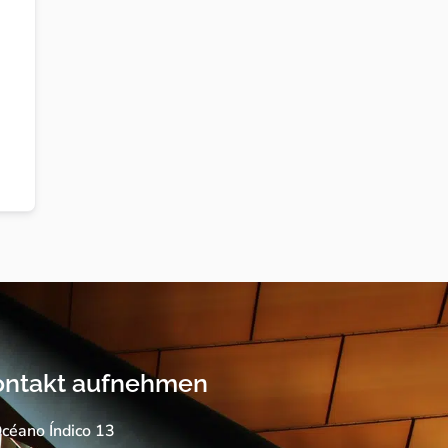
ontakt aufnehmen
céano Índico 13