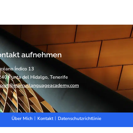
ontakt aufnehmen
céano Índico 13
40 Punta del Hidalgo, Tenerife
pport@marcuslanguageacademy.com
Über Mich
Kontakt
Datenschutzrichtlinie