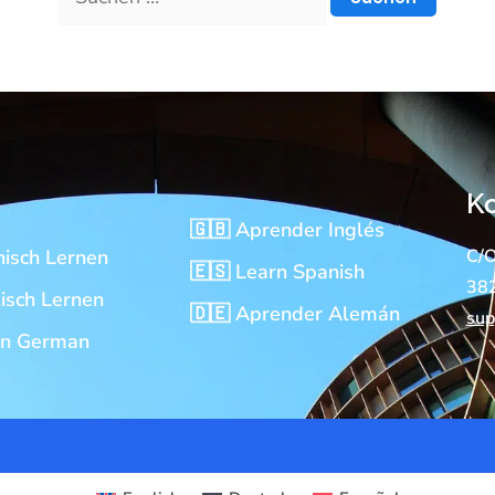
K
🇬🇧 Aprender Inglés
nisch Lernen
C/O
🇪🇸 Learn Spanish
382
isch Lernen
🇩🇪 Aprender Alemán
su
rn German