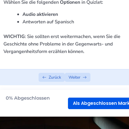
Wählen Sie die folgenden
Optionen
in Quizlet:
Teil 2 | Fragen
04:52
Audio aktivieren
Antworten auf Spanisch
Teil 3 | Fragen
07:22
WICHTIG
: Sie sollten erst weitermachen, wenn Sie die
Teil 4 | Fragen
06:39
Geschichte ohne Probleme in der Gegenwarts- und
Vergangenheitsform erzählen können.
Quizlet | Fragen
Grammatik | Präsens der regelmäßigen
10:12
Verben
Zurück
Weiter
Teil 5 | Präsens | 3.Person
03:33
Teil 6 | Vergangenheit | 1.P.
03:39
0%
Abgeschlossen
Als Abgeschlossen Mar
Teil 7 | Vergangenheit | 2.P.
03:49
Teil 8 | Vergangenheit | 3.P.
04:02