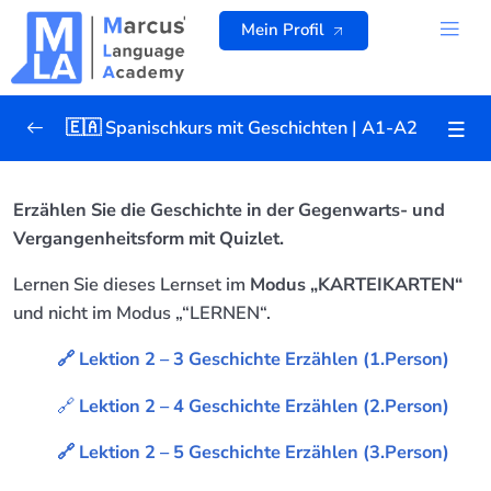
Zum
Mein Profil
Inhalt
springen
ALLE K
🇪🇦 Spanischkurs mit Geschichten | A1-A2
Willkommen und wie es funktioniert
0/2
Erzählen Sie die Geschichte in der Gegenwarts- und
Vergangenheitsform mit Quizlet.
Lektion 1 | Vorstellung von Leo
0/18
Lernen Sie dieses Lernset im
Modus „KARTEIKARTEN“
Lektion 2 | Leos Freundin
0/16
und nicht im Modus „“LERNEN“.
Komplette Video der Lektion
03:45
🔗 Lektion 2 – 3 Geschichte Erzählen (1.Person)
Quizlet | Neue Vokabeln
🔗
Lektion 2 – 4 Geschichte Erzählen (2.Person)
Übersetzung und Grammatik
🔗 Lektion 2 – 5 Geschichte Erzählen (3.Person)
Teil 1 | Präsens | 1.Person
02:35