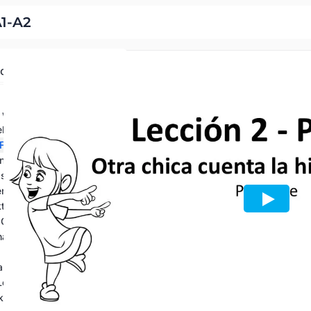
A1-A2
lossen
wie es funktioniert
ellung von Leo
 Freundin
und Anas Berufe
isch hören
lernt Spanisch
tion 1-5
 Geburtstag
 nach Madrid
a
 Leute von Madrid
ktion 6-10