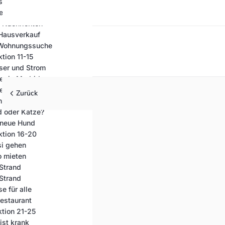
tsche in Madrid
nen, Hören, Lesen
e Nachrichten
 Hausverkauf
e Wohnungssuche
ktion 11-15
ser und Strom
ter in Madrid
ter in Madrid
Zurück
 neue Job
d oder Katze?
 neue Hund
ktion 16-20
si gehen
o mieten
Strand
Strand
e für alle
Restaurant
ktion 21-25
ist krank